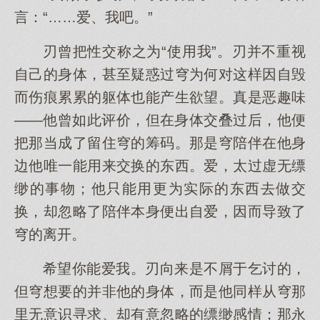
言：“……爱、我吧。”
刃曾把性交称之为“使用我”。刃并不重视
自己的身体，甚至疑惑过穹为何对这样因自毁
而伤痕累累的躯体也能产生欲望。真是恶趣味
——他曾如此评价，但在身体交叠过后，他便
把那当成了留住穹的筹码。那是穹陪伴在他身
边他唯一能用来交换的东西。爱，太过虚无缥
缈的事物；他只能用更为实际的东西去做交
换，却忽略了陪伴本身便出自爱，因而导致了
穹的离开。
希望你能爱我。刃向来是不屑于乞讨的，
但穹想要的并非他的身体，而是他同样从穹那
里无意识寻求、却有意忽略的缥缈感情；那永