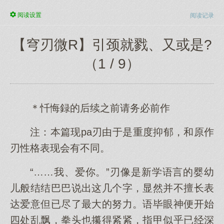
阅读
设置
阅读记录
【穹刃微R】引颈就戮、又或是?
（1 / 9）
＊忏悔録的后续之前请务必前作
注：本篇现pa刃由于是重度抑郁，和原作
刃性格表现会有不同。
“……我、爱你。”刃像是新学语言的婴幼
儿般结结巴巴说出这几个字，显然并不擅长表
达爱意但已尽了最大的努力。语毕眼神便开始
四处乱飘，拳头也攥得紧紧，指甲似乎已经深