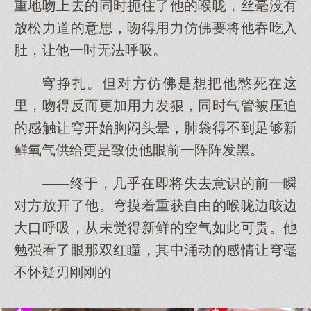
重地吻上去的同时扼住了他的喉咙，丝毫没有
放松力道的意思，吻得用力仿佛要将他吞吃入
肚，让他一时无法呼吸。
穹挣扎。但对方仿佛是想把他憋死在这
里，吻得反而更加用力发狠，同时气管被压迫
的感触让穹开始胸闷头晕，肺袋得不到足够新
鲜氧气供给更是致使他眼前一阵阵发黑。
——终于，几乎在即将失去意识的前一瞬
对方放开了他。穹摸着重获自由的喉咙边咳边
大口呼吸，从未觉得新鲜的空气如此可贵。他
勉强看了眼那双红瞳，其中涌动的感情让穹毫
不怀疑刃刚刚的