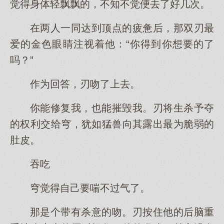
觉得身体轻飘飘的，不知不觉便去了好几次。
在两人一同达到顶点的疲惫后，那双刃最
爱的金色眼睛注视着他：“你得到你想要的了
吗？”
作为回答，刃吻了上去。
你能修复我，也能摧毁我。刃将生杀予夺
的权利交给穹，犹如猛兽向其露出最为脆弱的
肚皮。
吞吃
穹觉得自己要喘不过气了。
那是个带有杀意的吻。刃按住他的后脑重