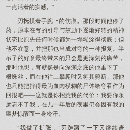
一点活着的实感。”
刃抚摸着手腕上的伤痕。那段时间他停了
药，原本在穹的引导与鼓励下逐渐好转的精神
状态比原先任何时候都为一塌糊涂得彻底；但
他不在意，并把那也当成对穹的一种报复。半
吊子的好意最终带来的只会是更深刻的痛苦，
那时他想，穹就像是向深渊之底的他垂下了一
根蛛丝，而在他往上攀爬时又将其剪断。那他
也只能把摔得最为血肉模糊的尸体给穹看作为
回报吧——这就是你招惹我的代价：我要你永
远忘不了我，在几十年后的夜里仍会因有我的
噩梦惊醒而一身冷汗。
“我做了扩张，”刃踌躇了一下又继续语