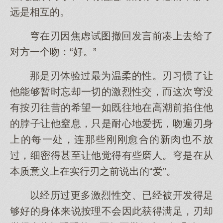
远是相互的。
穹在刃因焦虑试图撤回发言前凑上去给了
对方一个吻：“好。”
那是刃体验过最为温柔的性。刃习惯了让
他能够暂时忘却一切的激烈性交，而这次穹没
有按刃往昔的希望一如既往地在高潮前掐住他
的脖子让他窒息，只是耐心地爱抚，吻遍刃身
上的每一处，连那些刚刚愈合的新肉也不放
过，细密得甚至让他觉得有些磨人。穹是在从
本质意义上在实行刃之前说出的“爱”。
以经历过更多激烈性交、已经被开发得足
够好的身体来说按理不会因此获得满足，刃却