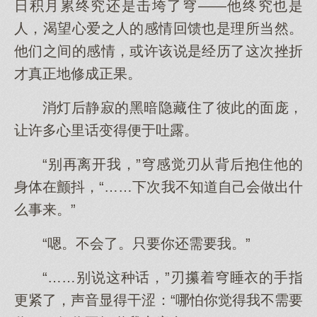
日积月累终究还是击垮了穹——他终究也是
人，渴望心爱之人的感情回馈也是理所当然。
他们之间的感情，或许该说是经历了这次挫折
才真正地修成正果。
消灯后静寂的黑暗隐藏住了彼此的面庞，
让许多心里话变得便于吐露。
“别再离开我，”穹感觉刃从背后抱住他的
身体在颤抖，“……下次我不知道自己会做出什
么事来。”
“嗯。不会了。只要你还需要我。”
“……别说这种话，”刃攥着穹睡衣的手指
更紧了，声音显得干涩：“哪怕你觉得我不需要