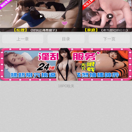
x
上一章
目录
下一页
x
18PO耽美