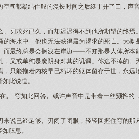
的空气都凝结住般的漫长时间之后终于开了口，声音
么。刃求死已久，而却迟迟得不到他所期望的终焉
涌的海水中，他也无法获得最为渴求的死亡。大概
。而最终总是会搁浅在岸边——不知那是人体所本
扎，又或单纯是魔阴身对其的讥讽。你逃不掉的。
离，只能拖着内核早已朽坏的躯体留存于世，永远
音如此说道。
现在。”穹如此回答。或许声音中是带着一丝颤抖的
刃来说已经足够。刃闭了闭眼，轻轻回握住穹的那
轻如叹息。