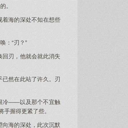
影的。
视着海的深处不知在想些
：“刃？”
唤回刃，他就会就此消失
乎已然在此站了许久。刃
很冷——以及那个不宜触
并将手握得更紧了些。
望向海的深处，此次沉默