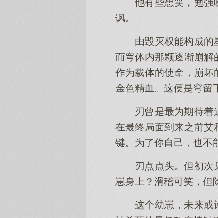
他有些想笑，勉强
讽。
由毁灭权能构成的
而穹体内那颗逐渐崩解
作为载体的使命，崩坏
金色精血。这便是穹留
刃曾是最为期待着
在最终局面到来之前艾
键。为了你自己，也不
刃点点头。但初次
崽身上？滑稽可笑，但
这个幼崽，未来或