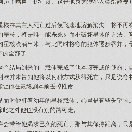
咧起了嘴角。你活该。这是他身为渺小人类给藐视
星核在其主人死亡过后便飞速地溶解消失，将不再
的星核，将是唯一能杀死刃而不破坏星体的方法。
的星核流淌出来，与此同时将穹的躯体逐步吞并，
下的全部了。
这个结局到来的。载体完成了他本该完成的使命，
利欧并未告知他将以何种方式获得死亡，只是说穹
能让他在最终剧本前丢掉性命。
见面时他盯着幼年的星核载体，心里是有些失望的
除此之外他也没有别的路可走。
许会带给他渴求已久的死亡。那与其保持距离，只