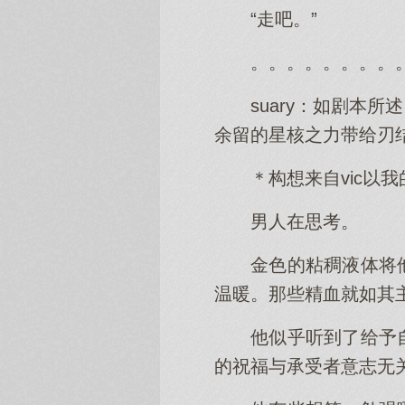
“走吧。”
。。。。。。。。
suary：如剧本
余留的星核之力带给刃
＊构想来自vic以
男人在思考。
金色的粘稠液体将
温暖。那些精血就如其
他似乎听到了给予
的祝福与承受者意志无