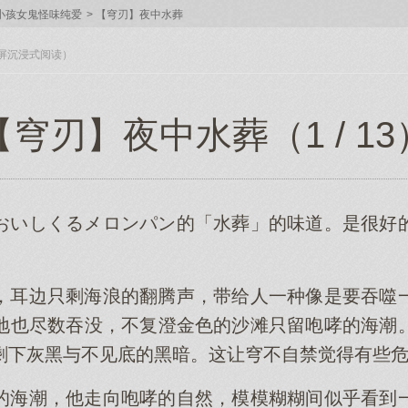
小孩女鬼怪味纯爱
>
【穹刃】夜中水葬
入全屏沉浸式阅读）
【穹刃】夜中水葬（1 / 13
おいしくるメロンパン的「水葬」的味道。是很好
，耳边只剩海浪的翻腾声，带给人一种像是要吞噬
地也尽数吞没，不复澄金色的沙滩只留咆哮的海潮
剩下灰黑与不见底的黑暗。这让穹不自禁觉得有些
的海潮，他走向咆哮的自然，模模糊糊间似乎看到