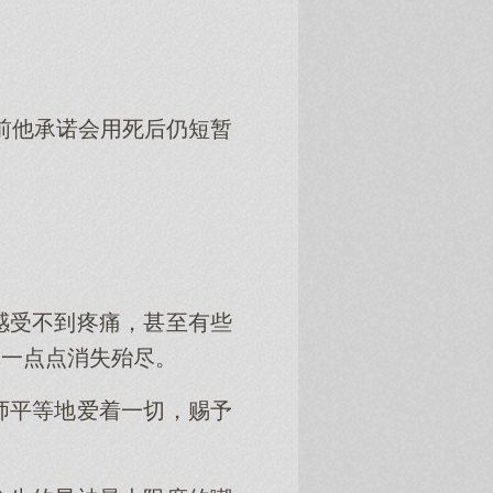
之前他承诺会用死后仍短暂
感受不到疼痛，甚至有些
体一点点消失殆尽。
师平等地爱着一切，赐予