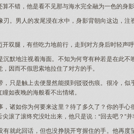
还算不错，他是看不见那与海水完全融为一色的身
像刃。男人的发尾浸在水中，身影背朝向这边，注
迈开双腿，有些吃力地前行，走到对方身后时轻声呼唤
是沉默地注视着海面。不知为何穹有种若是在此不
觉，因而不假思索地拉住了对方的手。
带，只是触上去便显然能摸到驳驳伤痕。很冷，似
红瞳如夜晚的海般看不出情绪。
事，诸如你为何要来这里？待了多久了？你的手心
舌尖滚了滚终究没吐出来，他只是说：“回去吧？”
没有就此回话，但也没挣脱开穹握住的手。他再度