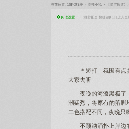
当前位置:
18PO耽美
>
高辣小说
>
【星穹铁道】
阅读
设置
（推荐配合 快捷键[F11] 进
＊短打。氛围有点
大家去听
夜晚的海漆黑极了
潮猛烈，将原有的落脚
二色搭配不同，夜晚只
不顾汹涌扑上岸边