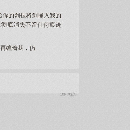
给你的剑技将剑捅入我的
上彻底消失不留任何痕迹
要再缠着我，仍
18PO耽美